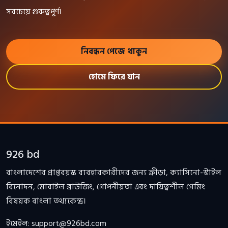
সবচেয়ে গুরুত্বপূর্ণ।
নিবন্ধন পেজে থাকুন
হোমে ফিরে যান
926 bd
বাংলাদেশের প্রাপ্তবয়স্ক ব্যবহারকারীদের জন্য ক্রীড়া, ক্যাসিনো-স্টাইল
বিনোদন, মোবাইল ব্রাউজিং, গোপনীয়তা এবং দায়িত্বশীল গেমিং
বিষয়ক বাংলা তথ্যকেন্দ্র।
ইমেইল:
support@926bd.com