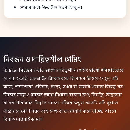
শেয়ার করা ডিভাইসে সতর্ক থাকুন।
নিবন্ধন ও দায়িত্বশীল গেমিং
926 bd নিবন্ধন করার আগে দায়িত্বশীল গেমিং ধারণা পরিষ্কারভাবে
বোঝা জরুরি। অনলাইন বিনোদনকে বিনোদন হিসেবে দেখুন; এটি
কাজ, পড়াশোনা, পরিবার, স্বাস্থ্য, সঞ্চয় বা জরুরি খরচের বিকল্প নয়।
নিজের সময় ও বাজেট আগে নির্ধারণ করুন। চাপ, বিরক্তি, উত্তেজনা
বা হতাশার সময় সিদ্ধান্ত নেওয়া এড়িয়ে চলুন। আপনি যদি বুঝতে
পারেন যে বেশি সময় ব্যয় হচ্ছে বা মনোযোগ কমে যাচ্ছে, তাহলে
বিরতি নেওয়াই ভালো।