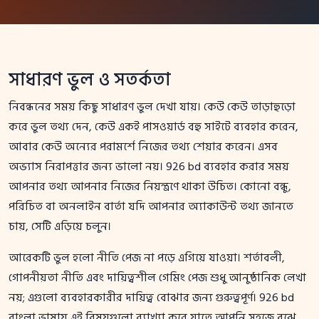
সাধারণ ভুল ও সতর্কতা
নিবন্ধনের সময় কিছু সাধারণ ভুল দেখা যায়। কেউ কেউ তাড়াহুড়ো
করে ভুল তথ্য দেন, কেউ একই পাসওয়ার্ড বহু সাইটে ব্যবহার করেন,
আবার কেউ অন্যের পরামর্শে নিজের তথ্য শেয়ার করেন। এসব
অভ্যাস নিরাপত্তার জন্য ভালো নয়। 926 bd ব্যবহার করার সময়
আপনার তথ্য আপনার নিজের নিয়ন্ত্রণে থাকা উচিত। কোনো বন্ধু,
পরিচিত বা অনলাইন বার্তা যদি আপনার অ্যাকাউন্ট তথ্য জানতে
চায়, সেটি এড়িয়ে চলুন।
আরেকটি ভুল হলো নীতি পেজ না পড়ে এগিয়ে যাওয়া। শর্তাবলী,
গোপনীয়তা নীতি এবং দায়িত্বশীল গেমিং পেজ শুধু আনুষ্ঠানিক লেখা
নয়; এগুলো ব্যবহারকারীর দায়িত্ব বোঝার জন্য গুরুত্বপূর্ণ। 926 bd
বাংলা ভাষায় এই বিষয়গুলো ব্যাখ্যা করে যাতে আপনি সহজে বুঝে