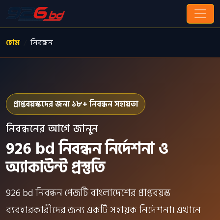
হোম
নিবন্ধন
প্রাপ্তবয়স্কদের জন্য ১৮+ নিবন্ধন সহায়তা
নিবন্ধনের আগে জানুন
926 bd নিবন্ধন নির্দেশনা ও
অ্যাকাউন্ট প্রস্তুতি
926 bd নিবন্ধন পেজটি বাংলাদেশের প্রাপ্তবয়স্ক
ব্যবহারকারীদের জন্য একটি সহায়ক নির্দেশনা। এখানে