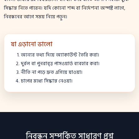
সিদ্ধান্ত নিতে পারেন। যদি কোনো শব্দ বা নির্দেশনা অস্পষ্ট লাগে,
নিবন্ধনের আগে সময় নিয়ে পড়ুন।
যা এড়ানো ভালো
অন্যের তথ্য দিয়ে অ্যাকাউন্ট তৈরি করা।
দুর্বল বা পুনরাবৃত্ত পাসওয়ার্ড ব্যবহার করা।
নীতি না পড়ে দ্রুত এগিয়ে যাওয়া।
চাপের মধ্যে সিদ্ধান্ত নেওয়া।
নিবন্ধন সম্পর্কিত সাধারণ প্রশ্ন