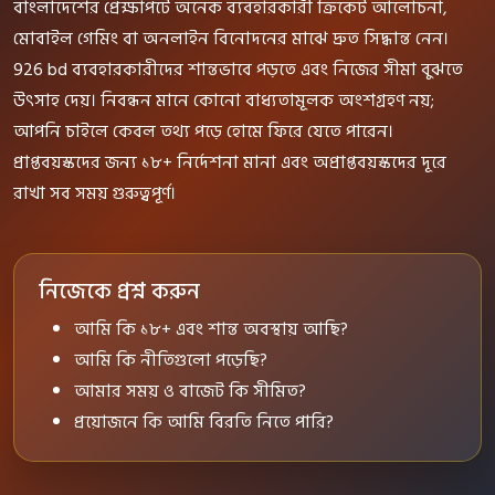
বাংলাদেশের প্রেক্ষাপটে অনেক ব্যবহারকারী ক্রিকেট আলোচনা,
মোবাইল গেমিং বা অনলাইন বিনোদনের মাঝে দ্রুত সিদ্ধান্ত নেন।
926 bd ব্যবহারকারীদের শান্তভাবে পড়তে এবং নিজের সীমা বুঝতে
উৎসাহ দেয়। নিবন্ধন মানে কোনো বাধ্যতামূলক অংশগ্রহণ নয়;
আপনি চাইলে কেবল তথ্য পড়ে হোমে ফিরে যেতে পারেন।
প্রাপ্তবয়স্কদের জন্য ১৮+ নির্দেশনা মানা এবং অপ্রাপ্তবয়স্কদের দূরে
রাখা সব সময় গুরুত্বপূর্ণ।
নিজেকে প্রশ্ন করুন
আমি কি ১৮+ এবং শান্ত অবস্থায় আছি?
আমি কি নীতিগুলো পড়েছি?
আমার সময় ও বাজেট কি সীমিত?
প্রয়োজনে কি আমি বিরতি নিতে পারি?