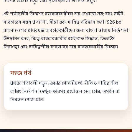
পেজটি আবার পড়ুন এবং প্রাসঙ্গিক নীতি পেজ দেখুন।
এই শর্তাবলীর উদ্দেশ্য ব্যবহারকারীকে ভয় দেখানো নয়; বরং সাইট
ব্যবহারের সময় প্রত্যাশা, সীমা এবং দায়িত্ব পরিষ্কার করা। 926 bd
বাংলাদেশের প্রাপ্তবয়স্ক ব্যবহারকারীদের জন্য বাংলা ভাষায় নির্দেশনা
উপস্থাপন করে, কিন্তু ব্যবহারকারীর ব্যক্তিগত সিদ্ধান্ত, ডিভাইস
নিরাপত্তা এবং দায়িত্বশীল ব্যবহারের দায় ব্যবহারকারীর নিজের।
সহজ পথ
প্রথমে শর্তাবলী পড়ুন, এরপর গোপনীয়তা নীতি ও দায়িত্বশীল
গেমিং নির্দেশনা দেখুন। তারপর প্রয়োজন হলে হোম, লগইন বা
নিবন্ধন পেজে যান।