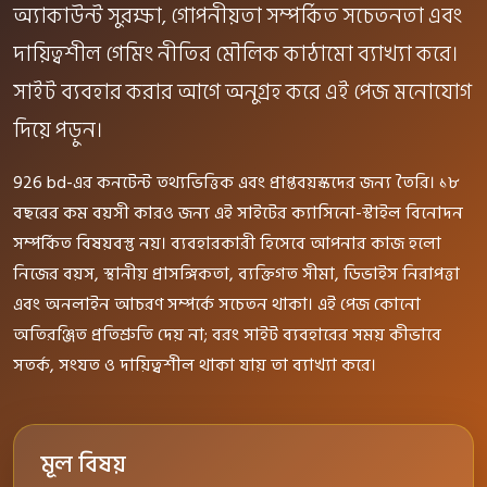
অ্যাকাউন্ট সুরক্ষা, গোপনীয়তা সম্পর্কিত সচেতনতা এবং
দায়িত্বশীল গেমিং নীতির মৌলিক কাঠামো ব্যাখ্যা করে।
সাইট ব্যবহার করার আগে অনুগ্রহ করে এই পেজ মনোযোগ
দিয়ে পড়ুন।
926 bd-এর কনটেন্ট তথ্যভিত্তিক এবং প্রাপ্তবয়স্কদের জন্য তৈরি। ১৮
বছরের কম বয়সী কারও জন্য এই সাইটের ক্যাসিনো-স্টাইল বিনোদন
সম্পর্কিত বিষয়বস্তু নয়। ব্যবহারকারী হিসেবে আপনার কাজ হলো
নিজের বয়স, স্থানীয় প্রাসঙ্গিকতা, ব্যক্তিগত সীমা, ডিভাইস নিরাপত্তা
এবং অনলাইন আচরণ সম্পর্কে সচেতন থাকা। এই পেজ কোনো
অতিরঞ্জিত প্রতিশ্রুতি দেয় না; বরং সাইট ব্যবহারের সময় কীভাবে
সতর্ক, সংযত ও দায়িত্বশীল থাকা যায় তা ব্যাখ্যা করে।
মূল বিষয়