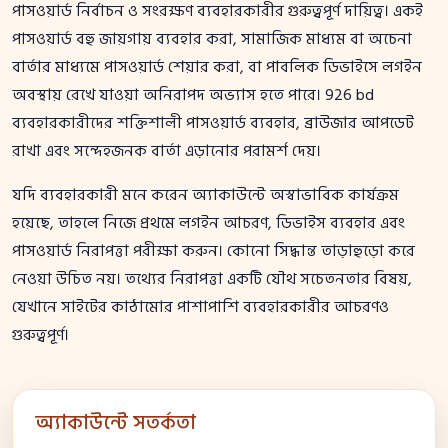
পাসওয়ার্ড নির্বাচন ও সংরক্ষণ ব্যবহারকারীর গুরুত্বপূর্ণ দায়িত্ব। একই
পাসওয়ার্ড বহু জায়গায় ব্যবহার করা, সামাজিক মাধ্যম বা অচেনা
বার্তার মাধ্যমে পাসওয়ার্ড শেয়ার করা, বা পাবলিক ডিভাইসে লগইন
অবস্থায় রেখে যাওয়া অনিরাপদ অভ্যাস হতে পারে। 926 bd
ব্যবহারকারীদের শক্তিশালী পাসওয়ার্ড ব্যবহার, ব্রাউজার আপডেট
রাখা এবং সন্দেহজনক বার্তা এড়ানোর পরামর্শ দেয়।
যদি ব্যবহারকারী মনে করেন অ্যাকাউন্টে অস্বাভাবিক কার্যক্রম
হয়েছে, তাহলে নিজে প্রথমে লগইন আচরণ, ডিভাইস ব্যবহার এবং
পাসওয়ার্ড নিরাপত্তা পরীক্ষা করুন। কোনো সিদ্ধান্ত তাড়াহুড়ো করে
নেওয়া উচিত নয়। তথ্যের নিরাপত্তা একটি যৌথ সচেতনতার বিষয়,
যেখানে সাইটের কাঠামোর পাশাপাশি ব্যবহারকারীর আচরণও
গুরুত্বপূর্ণ।
অ্যাকাউন্টে সতর্কতা