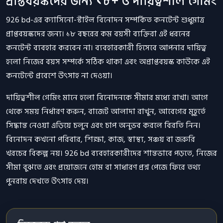
প্রাপ্তবয়স্কদের জন্য ১৮+ ও দায়িত্বশীল গেমিং
926 bd-এর ক্যাসিনো-স্টাইল বিনোদন সম্পর্কিত কনটেন্ট শুধুমাত্র
প্রাপ্তবয়স্কদের জন্য। ১৮ বছরের কম বয়সী ব্যক্তিরা এই ধরনের
কনটেন্ট ব্যবহার করবেন না। ব্যবহারকারী হিসেবে আপনার দায়িত্ব
হলো নিজের বয়স সম্পর্কে সঠিক থাকা এবং অপ্রাপ্তবয়স্ক কাউকে এই
কনটেন্টে প্রবেশে উৎসাহ না দেওয়া।
দায়িত্বশীল গেমিং মানে হলো বিনোদনকে সীমার মধ্যে রাখা। আগে
থেকে সময় নির্ধারণ করুন, বাজেট আলাদা রাখুন, আবেগের মুহূর্তে
সিদ্ধান্ত নেওয়া এড়িয়ে চলুন এবং চাপ অনুভব করলে বিরতি নিন।
বিনোদন কখনো পরিবার, শিক্ষা, কাজ, স্বাস্থ্য, সঞ্চয় বা জরুরি
খরচের বিকল্প নয়। 926 bd ব্যবহারকারীদের শান্তভাবে পড়তে, নিজের
সীমা বুঝতে এবং প্রয়োজনে হোম বা সাধারণ প্রশ্ন পেজে ফিরে তথ্য
পুনরায় দেখতে উৎসাহ দেয়।